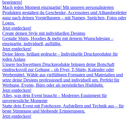
begeistern!
Mach jeden Moment einzigartig! Mit unseren personalisierten
Produkten gestaltest du Geschenke, Accessoires und Alltagsbegleiter
ganz nach deinen Vorstellungen – mit Namen, Sprüchen, Fotos oder
Logos.
Jetzt entdecken!
Create deinen Style mit individuellen Designs
Gestalte Shirts, Hoodies & mehr mit deinem Wunschdesign –
einzigartig, individuell, auffällig.
Jetzt entdecken!
Deine Ideen, brillant gedruckt – Individuelle Druckprodukte für
jeden Anlass
Unsere hochwertigen Druckprodukte bringen deine Botschaft
eindrucksvoll zur Geltung – ob Flyer, T-Shirts, Kalender oder
Werbemittel. Wähle aus vielfältigen Formaten und Materialien und
setze deine Designs professionell und individuell um. Perfekt für
Werbung, Events, Büro oder als persönliches Highlight.
Jetzt entdecken!
Alles, was dein Event braucht – Modernes Equipment für
unvergessliche Momente
Statte dein Event mit Fotoboxen, Aufstellern und Technik aus – für
beste Stimmung und bleibende Erinnerungen.
Jetzt entdecken!